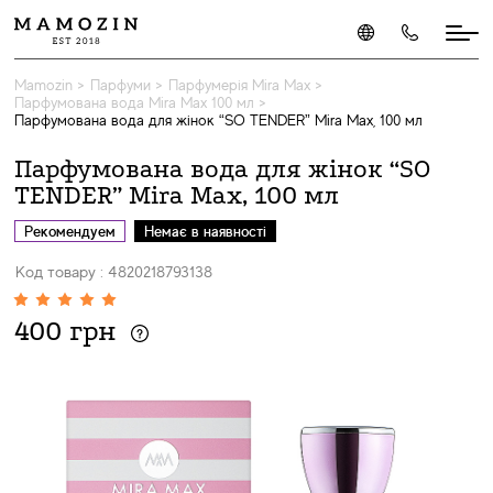
Mamozin
>
Парфуми
>
Парфумерія Mira Max
>
Парфумована вода Mira Max 100 мл
>
Парфумована вода для жінок “SO TENDER” Mira Max, 100 мл
Парфумована вода для жінок “SO
TENDER” Mira Max, 100 мл
Рекомендуем
Немає в наявності
Код товару : 4820218793138
400 грн