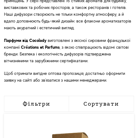
приміщень. У серії представлені 16 стійких ароматів для будинку,
виставкових та робочих просторів, а також ресторанів і готелів.
Наші дифузори створюють не тільки комфортну атмосферу, а й
вдало доповнюють будь-який дизайн: все флакони ароматизаторів
мають акуратний і естетичний вигляд.
Парфуми від Cocolady
виготовлені з якісної сировини французької
компанії
Créations et Parfums
, з якою співпрацюють відомі світові
бренди. Безпека і екологічність дифузорів підтверджена
вітчизняними та зарубіжними сертифікатами.
Щоб отримати вигідне оптова пропозиція, достатньо оформити
заявку на сайті або зв'язатися з нашими менеджерами.
Фільтри
Сортувати