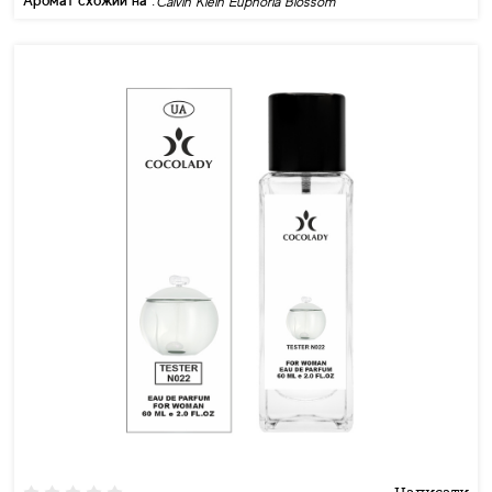
Аромат схожий на :
Calvin Klein Euphoria Blossom