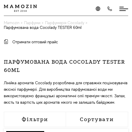
Mamozin
>
Парфуми
>
Парфумерія Cocolady
>
Парфумована вода Cocolady TESTER 60ml
Отримати оптовий прайс
ПАРФУМОВАНА ВОДА COCOLADY TESTER
60ML
Лінійка ароматів Cocolady розроблена для справжніх поціновувачів
якісної парфумерії. Для виробництва парфумованої води ми
використовуємо французькі ароматичні олії преміум-якості. Запах,
якість та вартість цих ароматів нікого не залишать байдужим.
Фільтри
Сортувати