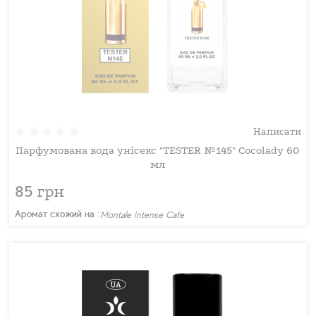
Написати
Парфумована вода унісекс "TESTER №145" Cocolady 60
мл
85 грн
Аромат схожий на :
Montale Intense Cafe