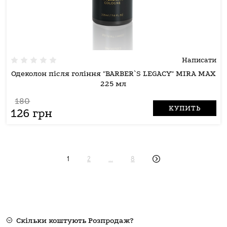
Написати
Одеколон після гоління "BARBER`S LEGAСY" MIRA MAX
225 мл
180
КУПИТЬ
126 грн
1
2
...
8
Скільки коштують Розпродаж?