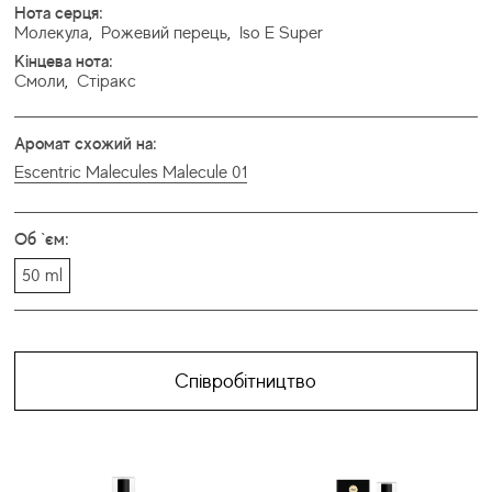
Нота серця:
Молекула
,
Рожевий перець
,
Iso E Super
Кінцева нота:
Смоли
,
Стіракс
Аромат схожий на:
Escentric Malecules Malecule 01
Об `єм:
50 ml
Співробітництво