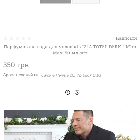
Написати
Парфумована вода для чоловіків “212 TOTAL DARK ” Mira
П
Max, 50 мл опт
350 грн
Аромат схожий на :
Carolina Herrera 212 Vip Black Extra
А