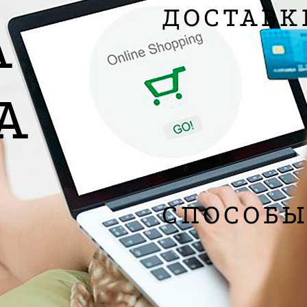
ДОСТАВК
А
Служб
Компания «Н
рабочих дне
А
Showr
Забрать зак
СПОСОБЫ
На рас
Налож