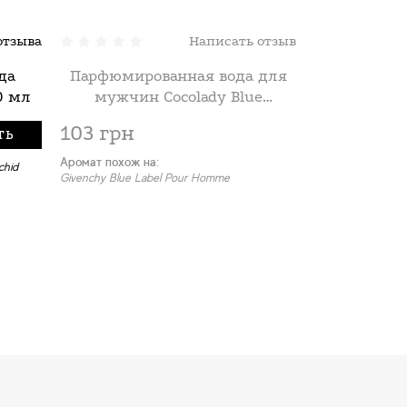
отзыва
Написать отзыв
да
Парфюмированная вода для
Парфюмиро
30 мл
мужчин Cocolady Blue
мужчин Coc
Gentlemen, 30 ml
103 грн
82 грн
ТЬ
Аромат похож на:
Аромат похож н
chid
Givenchy Blue Label Pour Homme
Chanel Allure ho