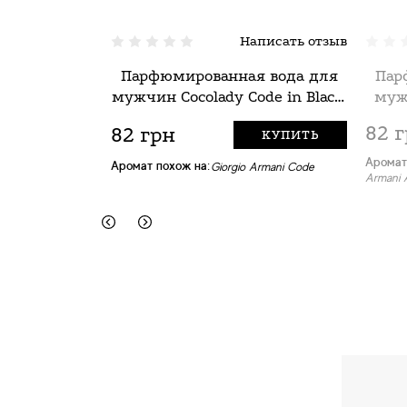
Написать отзыв
Парфюмированная вода для
Пар
мужчин Cocolady Code in Black,
муж
30 мл
82 
82 грн
КУПИТЬ
Аромат
Аромат похож на:
Giorgio Armani Code
Armani 