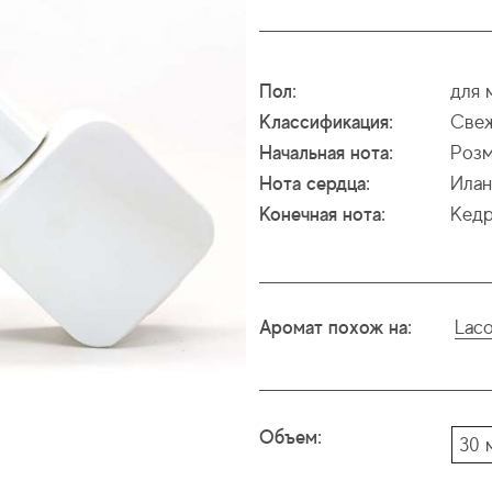
Пол:
для 
Классификация:
Све
Начальная нота:
Розм
Нота сердца:
Илан
Конечная нота:
Кед
Аромат похож на:
Laco
Объем:
30 