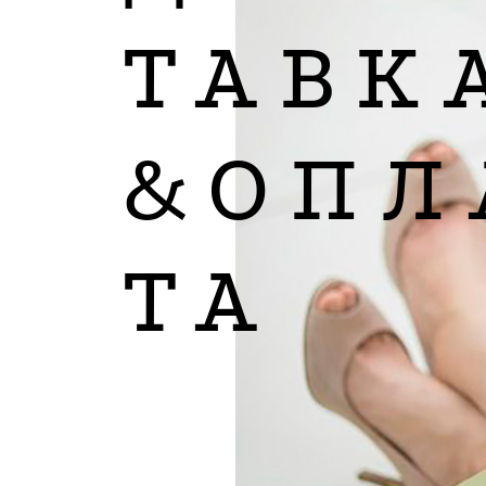
ТАВК
&ОПЛ
ТА