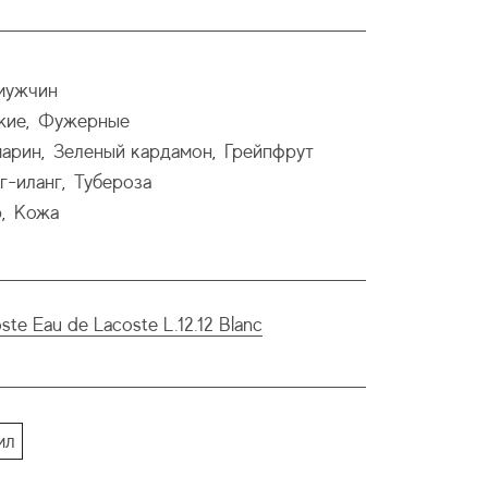
мужчин
жие
Фужерные
,
арин
Зеленый кардамон
Грейпфрут
,
,
г-иланг
Тубероза
,
р
Кожа
,
ste Eau de Lacoste L.12.12 Blanc
мл