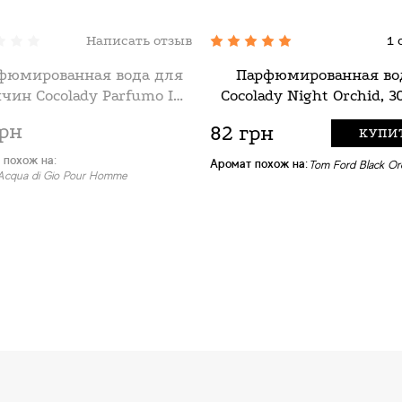
Написать отзыв
1 
фюмированная вода для
Парфюмированная во
чин Cocolady Parfumo In
Cocolady Night Orchid, 
Black, 30 мл
грн
82 грн
КУПИ
 похож на:
Аромат похож на:
Tom Ford Black Or
Acqua di Gio Pour Homme