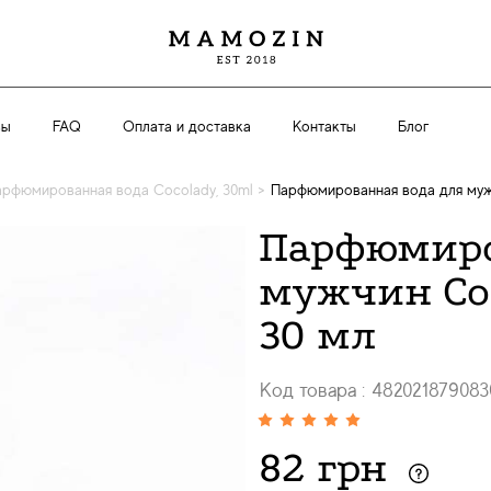
вы
FAQ
Оплата и доставка
Контакты
Блог
рфюмированная вода Cocolady, 30ml
>
Парфюмированная вода для мужч
Парфюмиро
мужчин Coc
30 мл
Код товара : 482021879083
82 грн