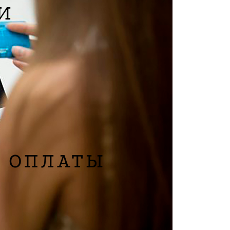
И
ой доставки
ова пошта» осуществляет доставку в течении 3-х
й.
oom Mira Max
аз в Showroom Mira Max на Осипова 50/52
 ОПЛАТЫ
четный счет
енным платежом