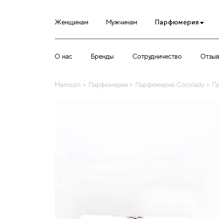
Женщинам
Мужчинам
Парфюмерия
О нас
Бренды
Сотрудничество
Отзы
Mamozin
>
Парфюмерия
>
Парфюмерия Cocolady
>
Па