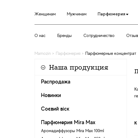
Женщинам
Мужчинам
Парфюмерия
О нас
Бренды
Сотрудничество
Отзы
Mamozin
>
Парфюмерия
>
Парфюмерные концентрат
Наша продукция
Распродажа
К
Новинки
г
Соєвий віск
Парфюмерия Mira Max
К
Аромадиффузоры Mira Max 100ml