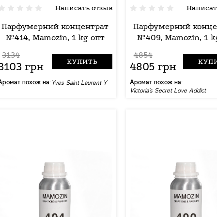
Написать отзыв
Написат
Парфумерний концентрат
Парфумерний конце
№414, Mamozin, 1 kg опт
№409, Mamozin, 1 k
3134
4854
КУПИТЬ
КУП
3103 грн
4805 грн
Аромат похож на:
Аромат похож на:
Yves Saint Laurent Y
Victoria's Secret Love Addict