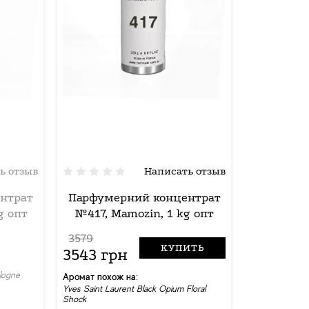
ь отзыв
Написать отзыв
нтрат
Парфумерний концентрат
g опт
№417, Mamozin, 1 kg опт
3579
КУПИТЬ
3543 грн
logne
Аромат похож на:
Yves Saint Laurent Black Opium Floral
Shock