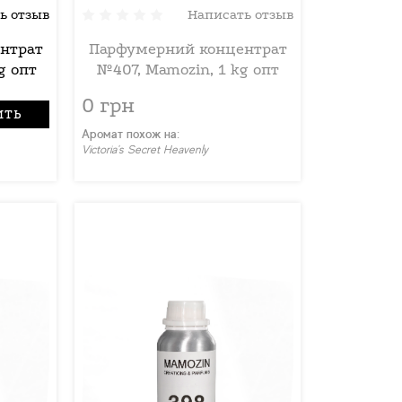
ь отзыв
Написать отзыв
нтрат
Парфумерний концентрат
g опт
№407, Mamozin, 1 kg опт
0 грн
ИТЬ
Аромат похож на:
Victoria's Secret Heavenly