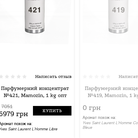
Написать отзыв
Написат
Парфумерний концентрат
Парфумерний конце
№421, Mamozin, 1 kg опт
№419, Mamozin, 1 k
7051
0 грн
КУПИТЬ
6979 грн
Аромат похож на:
Yves Saint Laurent L'Homme Co
Аромат похож на:
Bleue
Yves Saint Laurent L'Homme Libre