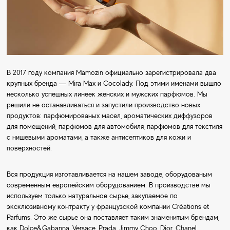
В 2017 году компания Mamozin официально зарегистрировала два
крупных бренда — Mira Max и Cocolady. Под этими именами вышло
несколько успешных линеек женских и мужских парфюмов. Мы
решили не останавливаться и запустили производство новых
продуктов: парфюмированых масел, ароматических диффузоров
для помещений, парфюмов для автомобиля, парфюмов для текстиля
с нишевыми ароматами, а также антисептиков для кожи и
поверхностей.
Вся продукция изготавливается на нашем заводе, оборудованым
современным европейским оборудованием. В производстве мы
используем только натуральное сырье, закупаемое по
эксклюзивному контракту у французской компании Créations et
Parfums. Это же сырье она поставляет таким знаменитым брендам,
как Dolce&Gabanna, Versace, Prada, Jimmy Choo, Dior, Chanel.