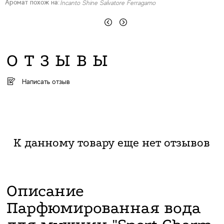
Аромат похож на:
А
Incanto Shine Salvatore Ferragamo
ОТЗЫВЫ
Написать отзыв
К данному товару еще нет отзывов
Описание
Парфюмированная вода