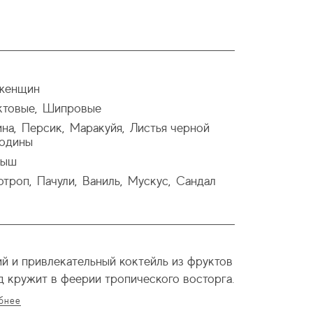
женщин
ктовые
Шипровые
,
ина
Персик
Маракуйя
Листья черной
,
,
,
одины
дыш
отроп
Пачули
Ваниль
Мускус
Сандал
,
,
,
,
ий и привлекательный коктейль из фруктов
д кружит в феерии тропического восторга.
бнее