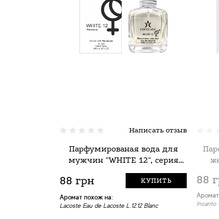
Написать отзыв
Парфумированая вода для
Пар
мужчин "WHITE 12", серия
ж
"Феромон", ТМ Cocolady 30 мл
"Фер
88 
88 грн
КУПИТЬ
Аромат
Аромат похож на:
Incanto
Lacoste Eau de Lacoste L.12.12 Blanc