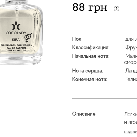
88 грн
Пол:
для 
Классификация:
Фру
Начальная нота:
Мал
смор
Нота сердца:
Лан
Конечная нота:
Гели
Описание:
Легк
и яго
подро