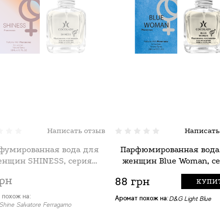
Написать отзыв
Написать
фумированная вода для
Парфюмированная вода
енщин SHINESS, серия
женщин Blue Woman, с
омон", ТМ Cocolady 30 мл
"Феромон", ТМ Cocolady 
грн
88 грн
КУПИ
 похож на:
Аромат похож на:
D&G Light Blue
 Shine Salvatore Ferragamo