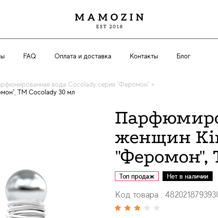
вы
FAQ
Оплата и доставка
Контакты
Блог
арфюмированная вода Cocolady серия "Феромон"
>
мон", ТМ Cocolady 30 мл
Парфюмиро
женщин Kir
"Феромон",
Топ продаж
Нет в наличии
Код товара : 482021879393