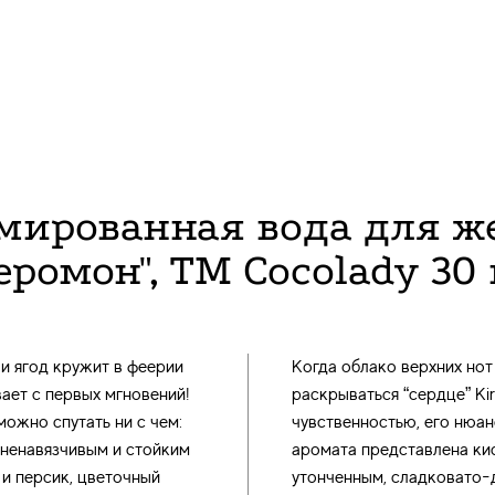
ированная вода для же
еромон", ТМ Cocolady 30
 и ягод кружит в феерии
Когда облако верхних нот
ает с первых мгновений!
раскрываться “сердце” Ki
ожно спутать ни с чем:
чувственностью, его нюан
 ненавязчивым и стойким
аромата представлена ки
 и персик, цветочный
утонченным, сладковато-