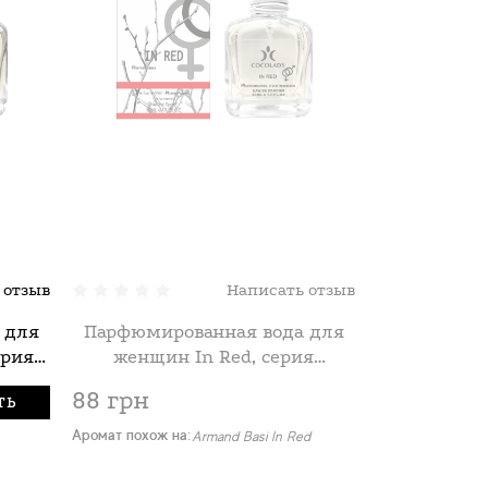
 отзыв
Написать отзыв
 для
Парфюмированная вода для
Парфюмиро
ерия
женщин In Red, серия
мужчин "Ant
30 мл
"Феромон", ТМ Cocolady 30 мл
"Феромон",
88 грн
88 грн
ТЬ
Аромат похож на:
Аромат похож н
Armand Basi In Red
Antonio Banderas 