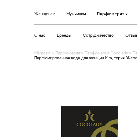
Женщинам
Мужчинам
Парфюмерия
О нас
Бренды
Сотрудничество
Отзы
Mamozin
>
Парфюмерия
>
Парфюмерия Cocolady
>
П
Парфюмированная вода для женщин Kira, серия "Феро