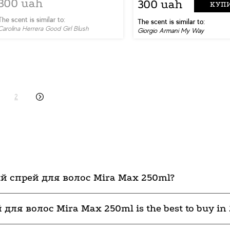
300 uah
300 uah
КУП
The scent is similar to:
The scent is similar to:
Carolina Herrera Good Girl Blush
Giorgio Armani My Way
2
 спрей для волос Mira Max 250ml?
я волос Mira Max 250ml is the best to buy in 