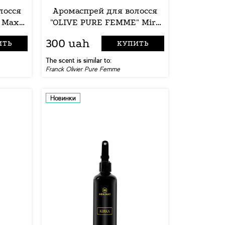
лосся
Аромаспрей для волосся
a Max
"OLIVE PURE FEMME" Mira
Max 250ml
300 uah
ИТЬ
КУПИТЬ
The scent is similar to:
Franck Olivier Pure Femme
Новинки