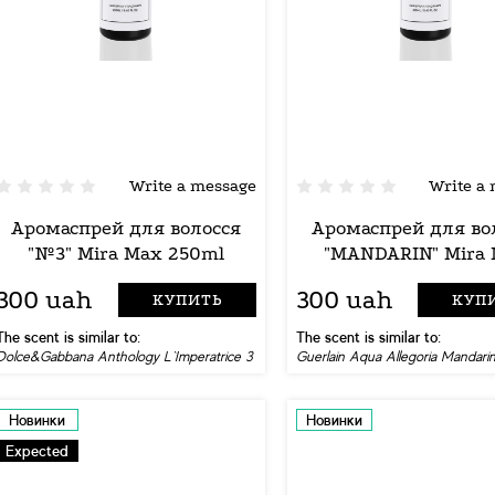
Write a message
Write a
Аромаспрей для волосся
Аромаспрей для во
"№3" Mira Max 250ml
"MANDARIN" Mira
250ml
300 uah
300 uah
КУПИТЬ
КУП
The scent is similar to:
The scent is similar to:
Dolce&Gabbana Anthology L`Imperatrice 3
Guerlain Aqua Allegoria Mandarin
Новинки
Новинки
Expected