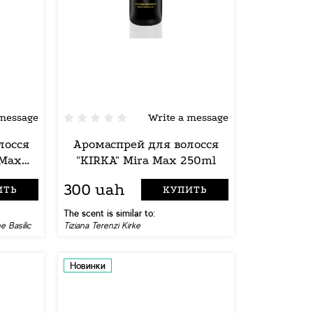
 message
Write a message
лосся
Аромаспрей для волосся
 Max
"KIRKA" Mira Max 250ml
300 uah
ИТЬ
КУПИТЬ
The scent is similar to:
e Basilic
Tiziana Terenzi Kirke
Новинки