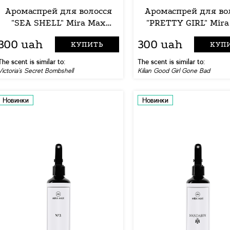
Аромаспрей для волосся
Аромаспрей для во
"SEA SHELL" Mira Max
"PRETTY GIRL" Mir
250ml
250ml
300 uah
300 uah
КУПИТЬ
КУП
The scent is similar to:
The scent is similar to:
Victoria's Secret Bombshell
Kilian Good Girl Gone Bad
Новинки
Новинки