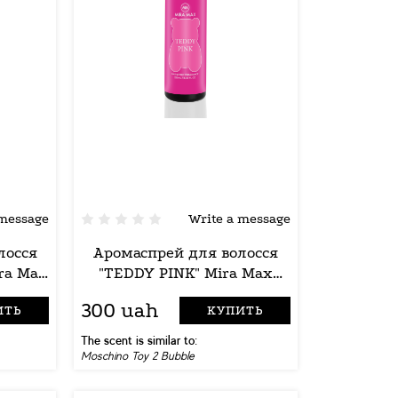
 message
Write a message
лосся
Аромаспрей для волосся
ra Max
"TEDDY PINK" Mira Max
250ml
300 uah
ИТЬ
КУПИТЬ
The scent is similar to:
Moschino Toy 2 Bubble