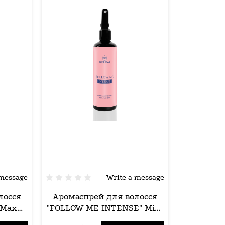
 message
Write a message
лосся
Аромаспрей для волосся
 Max
"FOLLOW ME INTENSE" Mira
Max 250ml