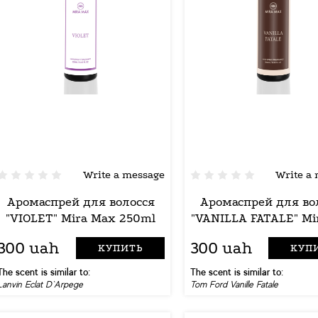
Write a message
Write a
Аромаспрей для волосся
Аромаспрей для во
"VIOLET" Mira Max 250ml
"VANILLA FATALE" Mi
250ml
300 uah
300 uah
КУПИТЬ
КУП
The scent is similar to:
The scent is similar to:
Lanvin Eclat D`Arpege
Tom Ford Vanille Fatale