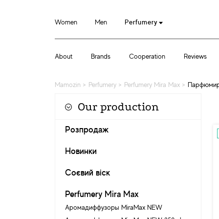
Women
Men
Perfumery
About
Brands
Cooperation
Reviews
Mamozin
>
Perfumery
>
Perfumery Mira Max
>
Парфюмиро
Our production
Розпродаж
Новинки
Соєвий віск
Perfumery Mira Max
Аромадиффузоры MiraMax NEW