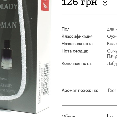
126 грн
Пол:
для 
Классификация:
Фуж
Начальная нота:
Кала
Нота сердца:
Сычу
Пачу
Конечная нота:
Лабд
Аромат похож на:
Dior
Объем: