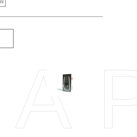
ml
АР