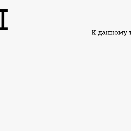
Ы
К данному т