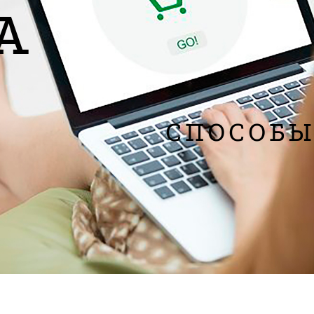
рабочих дне
А
Showr
Забрать зак
СПОСОБЫ
На рас
Налож
Перево