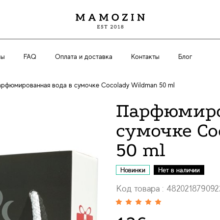
вы
FAQ
Оплата и доставка
Контакты
Блог
рфюмированная вода в сумочке Cocolady Wildman 50 ml
Парфюмиро
сумочке Co
50 ml
Новинки
Нет в наличии
Код товара : 482021879092