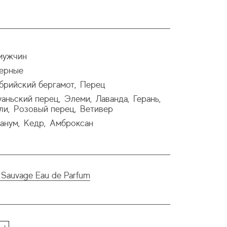
мужчин
ерные
брийский бергамот
Перец
,
аньский перец
Элеми
Лаванда
Герань
,
,
,
,
ли
Розовый перец
Ветивер
,
,
анум
Кедр
Амброксан
,
,
 Sauvage Eau de Parfum