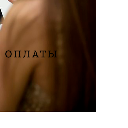
й.
oom Mira Max
аз в Showroom Mira Max на Осипова 50/52
 ОПЛАТЫ
четный счет
енным платежом
д на карту Приватбанк