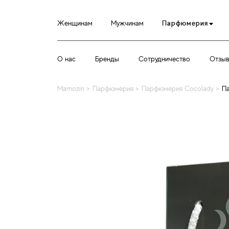
Женщинам
Мужчинам
Парфюмерия
О нас
Бренды
Сотрудничество
Отзы
Mamozin
>
Парфюмерия
>
Парфюмерия Cocolady
>
Па