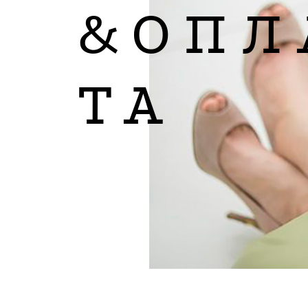
&ОПЛ
ТА