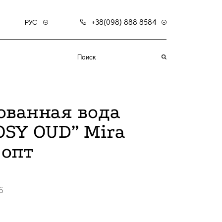
+38(098) 888 8584
РУС
ванная вода
OSY OUD” Mira
 опт
6