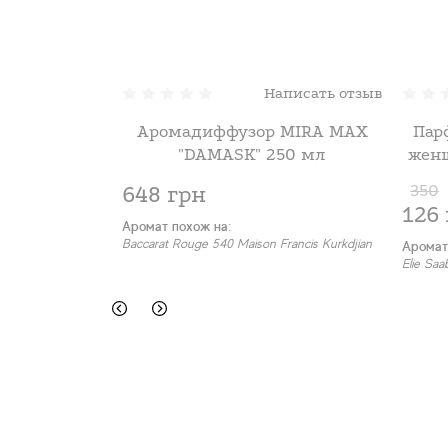
Написать отзыв
Аромадиффузор MIRA MAX
Пар
"DAMASK" 250 мл
женщ
M
648 грн
350
126
Аромат похож на:
Baccarat Rouge 540 Maison Francis Kurkdjian
Аромат
Elie Saa