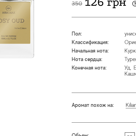
126 грн
350
Пол:
унис
Классификация:
Орие
Начальная нота:
Курк
Нота сердца:
Туре
Конечная нота:
Уд
,
Кашм
Аромат похож на:
Kili
Объем: