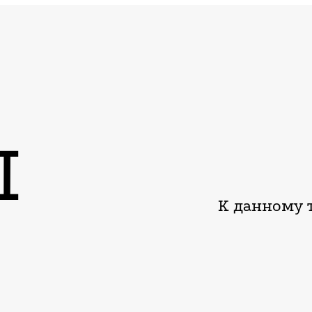
Ы
К данному т