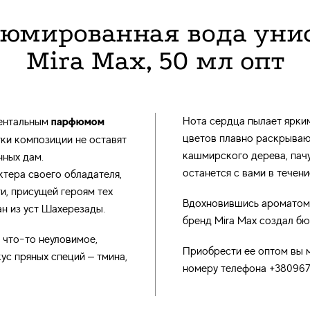
юмированная вода унис
Mira Max, 50 мл опт
парфюмом
Нота сердца пылает ярким
иентальным
цветов плавно раскрывают
ки композиции не оставят
кашмирского дерева, пачу
нных дам.
останется с вами в течени
тера своего обладателя,
и, присущей героям тех
Вдохновившись ароматом 
ан из уст Шахерезады.
бренд
Mira Max
создал бю
 что-то неуловимое,
Приобрести ее оптом вы м
ус пряных специй – тмина,
номеру телефона +38096