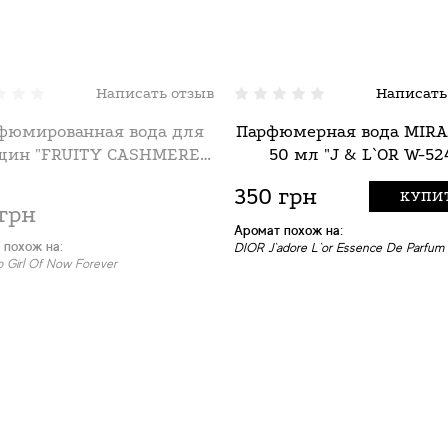
Написать отзыв
Написать
фюмированная вода для
Парфюмерная вода MIR
ин "FRUITY CASHMERE",
50 мл "J & L`OR W-52
ira Max, 50 мл оптом
350 грн
КУПИ
 грн
Аромат похож на:
 похож на:
DIOR J`adore L`or Essence De Parfum
b Girl Of Now Forever