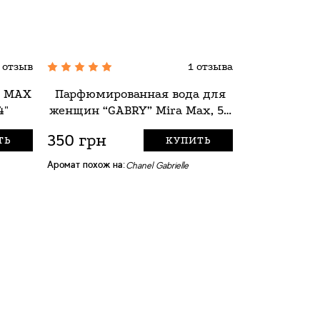
 отзыв
1 отзыва
A MAX
Парфюмированная вода для
Аромадиф
4"
женщин “GABRY” Mira Max, 50
VANILLA
мл
350 грн
202 грн
ТЬ
КУПИТЬ
Аромат похож на:
Chanel Gabrielle