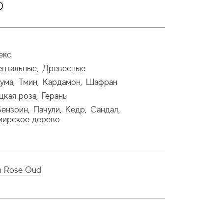
екс
нтальные
Древесные
,
ума
Тмин
Кардамон
Шафран
,
,
,
цкая роза
Герань
,
Бензоин
Пачули
Кедр
Сандал
,
,
,
,
ирское дерево
an Rose Oud