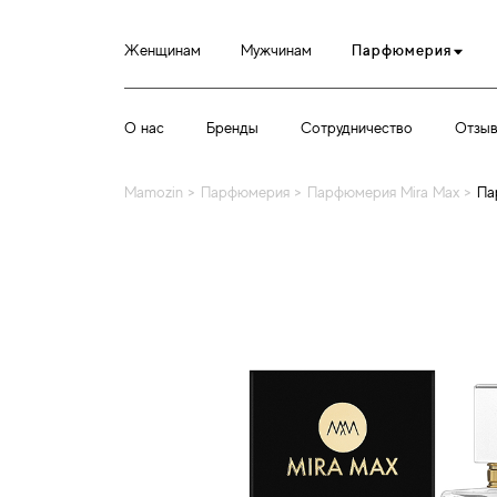
Женщинам
Мужчинам
Парфюмерия
О нас
Бренды
Сотрудничество
Отзы
Mamozin
>
Парфюмерия
>
Парфюмерия Mira Max
>
Па