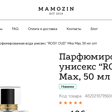
вы
FAQ
Оплата и доставка
Контакты
Блог
рфюмированная вода унисекс “ROSY OUD” Mira Max, 50 мл опт
Парфюмиро
унисекс “R
Max, 50 мл
Новинки
Код товара : 482021879560