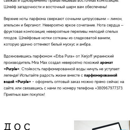
свежая и одновременно пряная нишевая восточная композиция.
Шлейф загадочности и восточный шарм вам обеспечены!
Верхние ноты парфюма сверкают сочными цитрусовыми – лимон,
апельсин и бергамот. Невероятно яркое сочетание. Нота сердца –
фруктовая композиция, невероятные переливы мелодий спелых
плодов. Шлейфовые нотки сотканы из сладковатой ванили,
которую удачно оттеняют белый мускус и амбра.
Вдохновившись парфюмом «Erba Pura» от Xerjoff украинский
производитель
Mira Max
создал невероятно похожий
аромат
«Purple»
. Стойкость парфюмированной воды ничуть не уступает
легенде! Испытайте радость жизни вместе с
парфюмированной
водой «Purple»
- оформить оптовый заказ можно прямо сейчас на
сайте, или связавшись с нами по номеру телефона +380967977373.
Приятных вам покупок!
ДОС