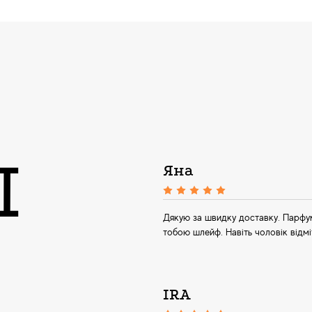
Ы
Яна
Дякую за швидку доставку. Парфум
тобою шлейф. Навіть чоловік відміт
IRA