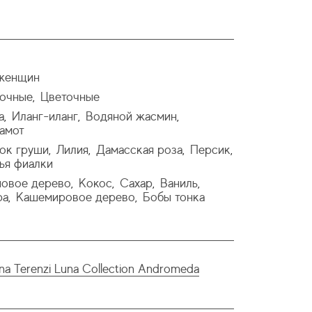
женщин
очные
Цветочные
,
а
Иланг-иланг
Водяной жасмин
,
,
,
амот
ок груши
Лилия
Дамасская роза
Персик
,
,
,
,
ья фиалки
овое дерево
Кокос
Сахар
Ваниль
,
,
,
,
ра
Кашемировое дерево
Бобы тонка
,
,
ana Terenzi Luna Collection Andromeda