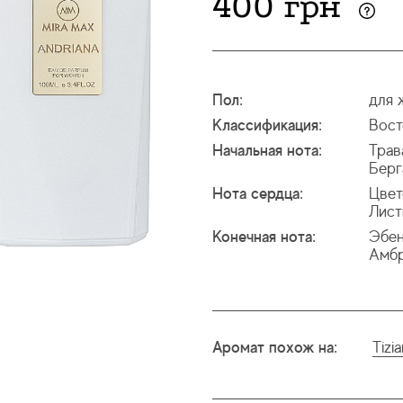
400 грн
Пол:
для 
Классификация:
Вост
Начальная нота:
Трав
Берг
Нота сердца:
Цвет
Лист
Конечная нота:
Эбен
Амб
Аромат похож на:
Tizi