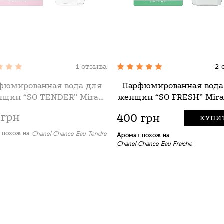
1 отзыва
2 
фюмированная вода для
Парфюмированная вода
нщин “SO TENDER” Mira
женщин “SO FRESH” Mira
Max, 100 мл
100 мл
 грн
400 грн
КУПИ
 похож на:
Chanel Chance Eau Tendre
Аромат похож на:
Chanel Chance Eau Fraiche