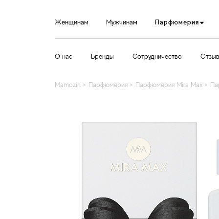
Женщинам
Мужчинам
Парфюмерия
О нас
Бренды
Сотрудничество
Отзы
Mamozin
>
Парфюмерия
>
Парфюмерия Mira Max
>
Па