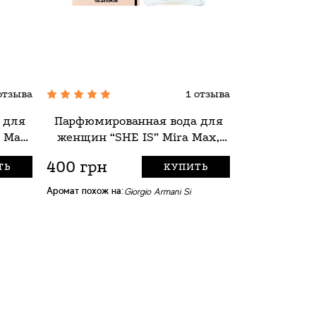
отзыва
1 отзыва
 для
Парфюмированная вода для
Парфюмиро
 Max,
женщин “SHE IS” Mira Max,
мужчин “S
100 мл
400 грн
400 грн
ТЬ
КУПИТЬ
Аромат похож н
Аромат похож на:
Giorgio Armani Si
Dior Sauvage Eau