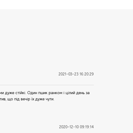
2021-03-23 16:20:29
и дуже стійкі. Один пшик ранком і цілий день за
ив, що під вечір їх дуже чути.
2020-12-10 09:19:14