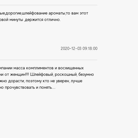
анные,дорогие,шлейфование ароматы,то вам этот
рвой минуты ,держится отлично.
2020-12-03 09:18:00
компании масса комплиментов и восхищенных
ни от женщин!!!! Шлейфовый, роскошный, безумно
жно дорасти, поэтому кто не уверен, лучше
но прочувствовать и понять....