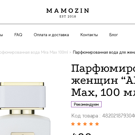
вы
FAQ
Оплата и доставка
Контакты
Блог
рфюмированная вода Mira Max 100ml
>
Парфюмированная вода для женщ
Парфюмиро
женщин “A
Max, 100 м
Рекомендуем
Код товара : 482021879304