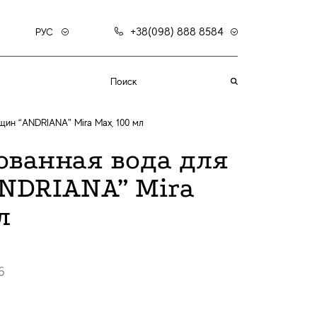
+38(098) 888 8584
РУС
ин “ANDRIANA” Mira Max, 100 мл
ванная вода для
NDRIANA” Mira
л
6