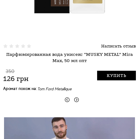
Написать отзыв
Парфюмированная вода унисекс “MUSKY METAL” Mira
Max, 50 мл опт
350
КУПИТЬ
126 грн
А
Аромат похож на:
Tom Ford Metallique