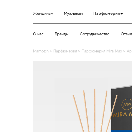
Женщинам
Мужчинам
Парфюмерия
О нас
Бренды
Сотрудничество
Отзы
Mamozin
>
Парфюмерия
>
Парфюмерия Mira Max
>
Ар