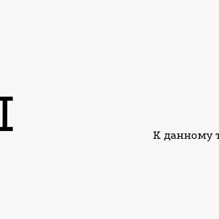
Ы
К данному т