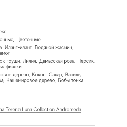
екс
очные
Цветочные
,
а
Иланг-иланг
Водяной жасмин
,
,
,
амот
ок груши
Лилия
Дамасская роза
Персик
,
,
,
,
ья фиалки
овое дерево
Кокос
Сахар
Ваниль
,
,
,
,
ра
Кашемировое дерево
Бобы тонка
,
,
ana Terenzi Luna Collection Andromeda