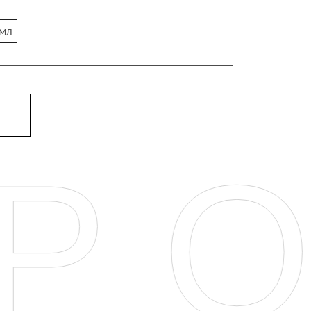
 мл
РО