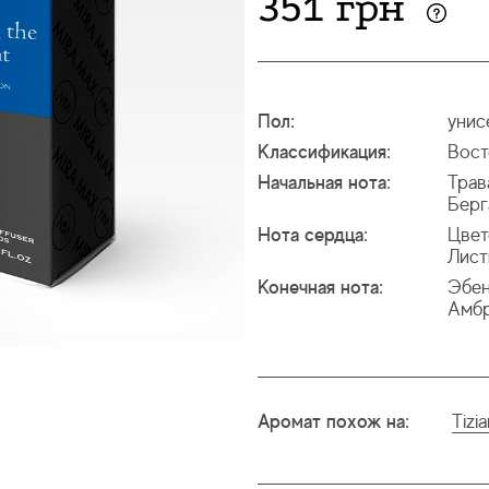
351 грн
Пол:
унис
Классификация:
Вост
Начальная нота:
Трав
Берг
Нота сердца:
Цвет
Лист
Конечная нота:
Эбен
Амб
Аромат похож на:
Tizi