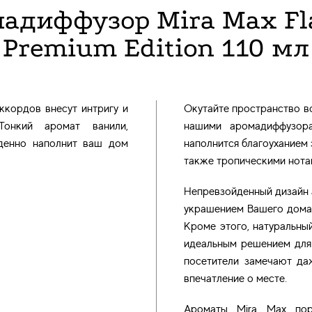
адиффузор Mira Max Flas
Premium Edition 110 мл
ккордов внесут интригу и
Окутайте пространство в
онкий аромат ванили,
нашими аромадиффузор
денно наполнит ваш дом
наполнится благоуханием 
также тропическими нота
Непревзойденный дизайн 
украшением Вашего дома 
Кроме этого, натуральны
идеальным решением для с
посетители замечают да
впечатление о месте.
Ароматы Mira Max пор