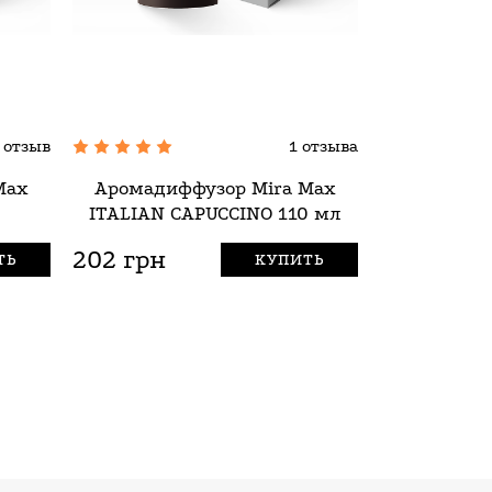
 отзыв
1 отзыва
Max
Аромадиффузор Mira Max
Аромадиф
ITALIAN CAPUCCINO 110 мл
PURE M
202 грн
202 грн
ТЬ
КУПИТЬ