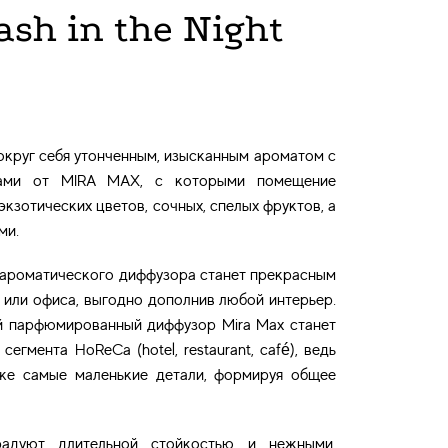
h in the Night
округ себя утонченным, изысканным ароматом с
ами от MIRA MAX, с которыми помещение
экзотических цветов, сочных, спелых фруктов, а
ми.
ароматического диффузора станет прекрасным
или офиса, выгодно дополнив любой интерьер.
й парфюмированный диффузор Mira Max станет
егмента HoReCa (hotel, restaurant, café), ведь
же самые маленькие детали, формируя общее
адуют длительной стойкостью и нежными,