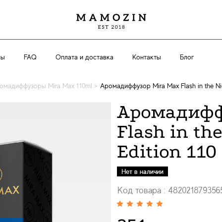
вы
FAQ
Оплата и доставка
Контакты
Блог
омадиффузоры Mira Max 110ml
>
Аромадиффузор Mira Max Flash in the Ni
Аромадифф
Flash in th
Edition 110
Нет в наличии
Код товара : 482021879356