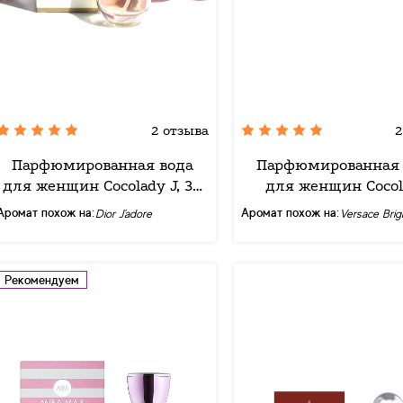
2 отзыва
2
Парфюмированная вода
Парфюмированная 
для женщин Cocolady J, 30
для женщин Cocol
мл
Crystal, 30 мл
Аромат похож на:
Аромат похож на:
Dior J'adore
Versace Brig
Рекомендуем