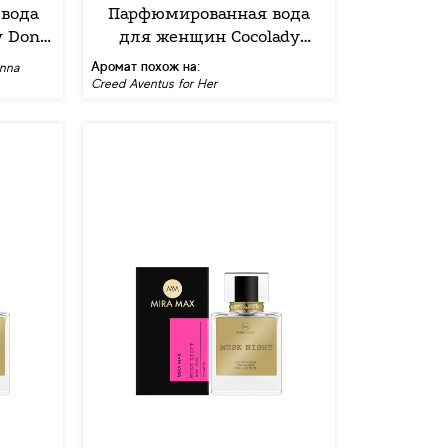
вода
Парфюмированная вода
 Dona,
для женщин Cocolady
Aventu Woman, 30 мл
Аромат похож на:
onna
Creed Aventus for Her