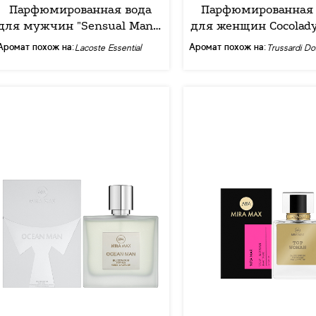
Парфюмированная вода
Парфюмированная 
для мужчин "Sensual Man ",
для женщин Cocolady
серия "Феромон", ТМ
30 мл
Аромат похож на:
Аромат похож на:
Lacoste Essential
Trussardi D
"Cocolady", 30 мл