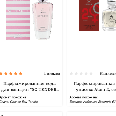
1 отзыва
Написат
Парфюмированная вода
Парфюмированная 
для женщин “SO TENDER”
унисекс Atom 2, с
Mira Max, 100 мл
"Феромон", ТМ Cocol
Аромат похож на:
Аромат похож на:
мл
Chanel Chance Eau Tendre
Escentric Malecules Escentric 02