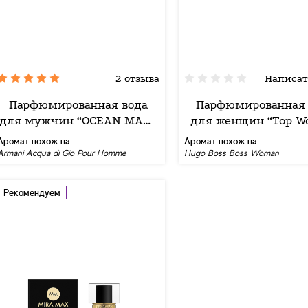
2 отзыва
Написат
Парфюмированная вода
Парфюмированная 
для мужчин “OCEAN MAN”
для женщин “Top W
Mira Max, 100 мл
Mira Max, 50 м
Аромат похож на:
Аромат похож на:
Armani Acqua di Gio Pour Homme
Hugo Boss Boss Woman
Рекомендуем