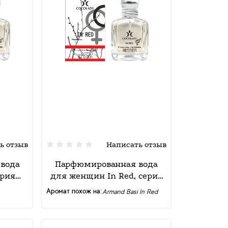
ь отзыв
Написать отзыв
вода
Парфюмированная вода
ерия
для женщин In Red, серия
ady 30
"Феромон", ТМ Cocolady 30
Аромат похож на:
Armand Basi In Red
мл