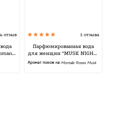
ь отзыв
1 отзыва
вода
Парфюмированная вода
oman”
для женщин “MUSK NIGHT”
л
Mira Max, 50 мл
Аромат похож на:
Montale Roses Musk