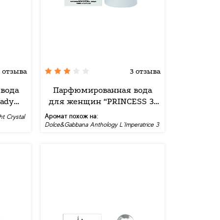
 отзыва
3 отзыва
вода
Парфюмированная вода
ady
для женщин “PRINCESS 3”
Mira Max, 100 мл
Аромат похож на:
ht Crystal
Dolce&Gabbana Anthology L`Imperatrice 3